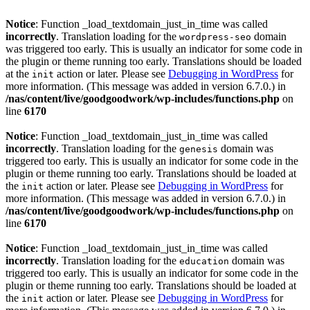
Notice
: Function _load_textdomain_just_in_time was called
incorrectly
. Translation loading for the
domain
wordpress-seo
was triggered too early. This is usually an indicator for some code in
the plugin or theme running too early. Translations should be loaded
at the
action or later. Please see
Debugging in WordPress
for
init
more information. (This message was added in version 6.7.0.) in
/nas/content/live/goodgoodwork/wp-includes/functions.php
on
line
6170
Notice
: Function _load_textdomain_just_in_time was called
incorrectly
. Translation loading for the
domain was
genesis
triggered too early. This is usually an indicator for some code in the
plugin or theme running too early. Translations should be loaded at
the
action or later. Please see
Debugging in WordPress
for
init
more information. (This message was added in version 6.7.0.) in
/nas/content/live/goodgoodwork/wp-includes/functions.php
on
line
6170
Notice
: Function _load_textdomain_just_in_time was called
incorrectly
. Translation loading for the
domain was
education
triggered too early. This is usually an indicator for some code in the
plugin or theme running too early. Translations should be loaded at
the
action or later. Please see
Debugging in WordPress
for
init