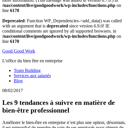
more information. (This message was added in version 6.7.0.) in
/nas/content/live/goodgoodwork/wp-includes/functions.php
on
line
6170
Deprecated
: Function WP_Dependencies->add_data() was called
with an argument that is
deprecated
since version 6.9.0! IE
conditional comments are ignored by all supported browsers. in
/nas/content/live/goodgoodwork/wp-includes/functions.php
on
line
6170
Good Good Work
L'office du bien être en entreprise
Team Building
Services aux salariés
Blog
08/02/2017
Les 9 tendances à suivre en matière de
bien-être professionnel
Améliorer le bien-être en entreprise n’est plus une option, désormais,
il est primordial de prendre de soin de ses employés pour obtenir de