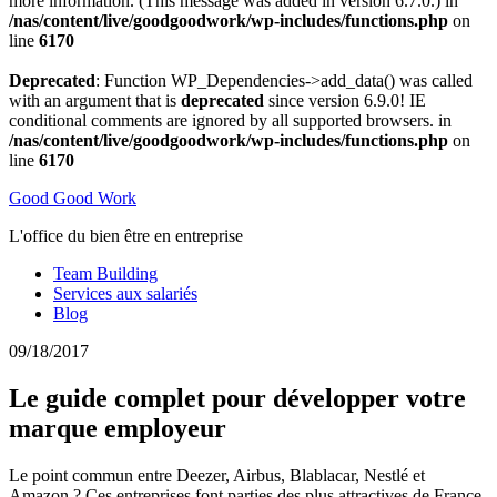
more information. (This message was added in version 6.7.0.) in
/nas/content/live/goodgoodwork/wp-includes/functions.php
on
line
6170
Deprecated
: Function WP_Dependencies->add_data() was called
with an argument that is
deprecated
since version 6.9.0! IE
conditional comments are ignored by all supported browsers. in
/nas/content/live/goodgoodwork/wp-includes/functions.php
on
line
6170
Good Good Work
L'office du bien être en entreprise
Team Building
Services aux salariés
Blog
09/18/2017
Le guide complet pour développer votre
marque employeur
Le point commun entre Deezer, Airbus, Blablacar, Nestlé et
Amazon ? Ces entreprises font parties des plus attractives de France