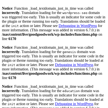
Notice
: Function _load_textdomain_just_in_time was called
incorrectly
. Translation loading for the
domain
wordpress-seo
was triggered too early. This is usually an indicator for some code in
the plugin or theme running too early. Translations should be loaded
at the
action or later. Please see
Debugging in WordPress
for
init
more information. (This message was added in version 6.7.0.) in
/nas/content/live/goodgoodwork/wp-includes/functions.php
on
line
6170
Notice
: Function _load_textdomain_just_in_time was called
incorrectly
. Translation loading for the
domain was
genesis
triggered too early. This is usually an indicator for some code in the
plugin or theme running too early. Translations should be loaded at
the
action or later. Please see
Debugging in WordPress
for
init
more information. (This message was added in version 6.7.0.) in
/nas/content/live/goodgoodwork/wp-includes/functions.php
on
line
6170
Notice
: Function _load_textdomain_just_in_time was called
incorrectly
. Translation loading for the
domain was
education
triggered too early. This is usually an indicator for some code in the
plugin or theme running too early. Translations should be loaded at
the
action or later. Please see
Debugging in WordPress
for
init