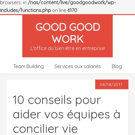
browsers. in
/nas/content/live/goodgoodwork/wp-
includes/functions.php
on line
6170
GOOD GOOD
WORK
L'office du bien être en entreprise
Team Building
Services aux salariés
Blog
08/18/2017
10 conseils pour
aider vos équipes à
concilier vie